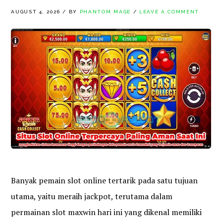
AUGUST 4, 2026
/
BY
PHANTOM MAGE
/
LEAVE A COMMENT
Banyak pemain slot online tertarik pada satu tujuan
utama, yaitu meraih jackpot, terutama dalam
permainan slot maxwin hari ini yang dikenal memiliki