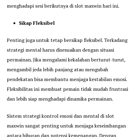
menghadapi sesi berikutnya di slot maxwin hari ini.
Sikap Fleksibel
Penting juga untuk tetap bersikap fleksibel. Terkadang
strategi mental harus disesuaikan dengan situasi
permainan. Jika mengalami kekalahan berturut-turut,
mengambil jeda lebih panjang atau mengubah
pendekatan bisa membantu menjaga kestabilan emosi.
Fleksibilitas ini membuat pemain tidak mudah frustrasi
dan lebih siap menghadapi dinamika permainan.
Sistem strategi kontrol emosi dan mental di slot
maxwin sangat penting untuk menjaga keseimbangan
antara hiburan dan potensi kemenangan. Dengan