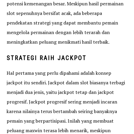
potensi kemenangan besar. Meskipun hasil permainan
slot sepenuhnya bersifat acak, ada beberapa
pendekatan strategi yang dapat membantu pemain
mengelola permainan dengan lebih terarah dan
meningkatkan peluang menikmati hasil terbaik.
STRATEGI RAIH JACKPOT
Hal pertama yang perlu dipahami adalah konsep
jackpot itu sendiri. Jackpot dalam slot biasanya terbagi
menjadi dua jenis, yaitu jackpot tetap dan jackpot
progresif. Jackpot progresif sering menjadi incaran
karena nilainya terus bertambah seiring banyaknya
pemain yang berpartisipasi. Inilah yang membuat
peluang maxwin terasa lebih menarik, meskipun