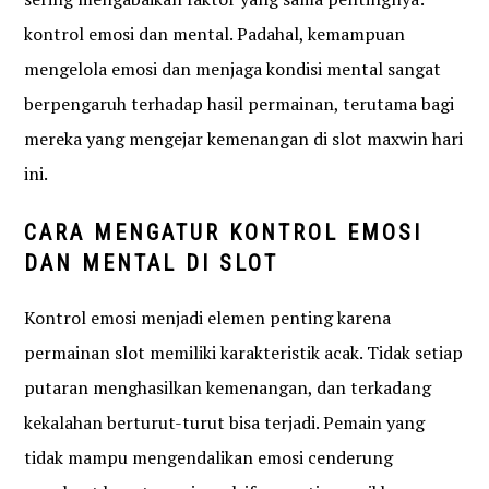
kontrol emosi dan mental. Padahal, kemampuan
mengelola emosi dan menjaga kondisi mental sangat
berpengaruh terhadap hasil permainan, terutama bagi
mereka yang mengejar kemenangan di slot maxwin hari
ini.
CARA MENGATUR KONTROL EMOSI
DAN MENTAL DI SLOT
Kontrol emosi menjadi elemen penting karena
permainan slot memiliki karakteristik acak. Tidak setiap
putaran menghasilkan kemenangan, dan terkadang
kekalahan berturut-turut bisa terjadi. Pemain yang
tidak mampu mengendalikan emosi cenderung