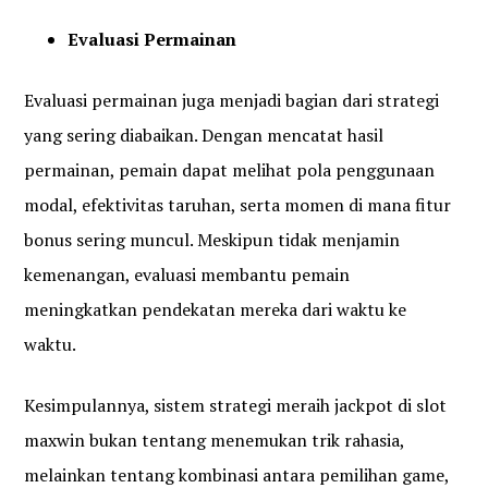
Evaluasi Permainan
Evaluasi permainan juga menjadi bagian dari strategi
yang sering diabaikan. Dengan mencatat hasil
permainan, pemain dapat melihat pola penggunaan
modal, efektivitas taruhan, serta momen di mana fitur
bonus sering muncul. Meskipun tidak menjamin
kemenangan, evaluasi membantu pemain
meningkatkan pendekatan mereka dari waktu ke
waktu.
Kesimpulannya, sistem strategi meraih jackpot di slot
maxwin bukan tentang menemukan trik rahasia,
melainkan tentang kombinasi antara pemilihan game,