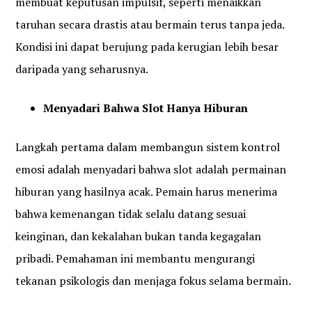
membuat keputusan impulsif, seperti menaikkan
taruhan secara drastis atau bermain terus tanpa jeda.
Kondisi ini dapat berujung pada kerugian lebih besar
daripada yang seharusnya.
Menyadari Bahwa Slot Hanya Hiburan
Langkah pertama dalam membangun sistem kontrol
emosi adalah menyadari bahwa slot adalah permainan
hiburan yang hasilnya acak. Pemain harus menerima
bahwa kemenangan tidak selalu datang sesuai
keinginan, dan kekalahan bukan tanda kegagalan
pribadi. Pemahaman ini membantu mengurangi
tekanan psikologis dan menjaga fokus selama bermain.