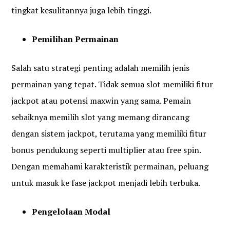
tingkat kesulitannya juga lebih tinggi.
Pemilihan Permainan
Salah satu strategi penting adalah memilih jenis
permainan yang tepat. Tidak semua slot memiliki fitur
jackpot atau potensi maxwin yang sama. Pemain
sebaiknya memilih slot yang memang dirancang
dengan sistem jackpot, terutama yang memiliki fitur
bonus pendukung seperti multiplier atau free spin.
Dengan memahami karakteristik permainan, peluang
untuk masuk ke fase jackpot menjadi lebih terbuka.
Pengelolaan Modal