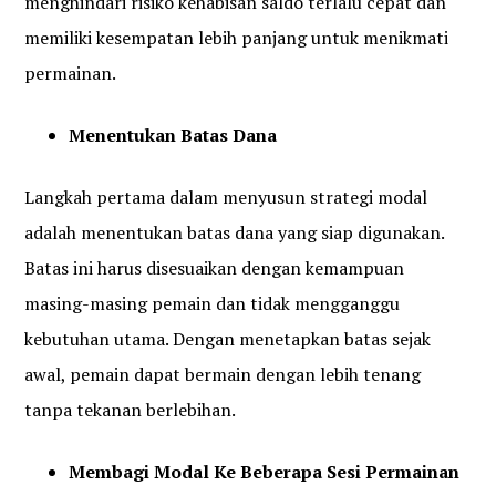
menghindari risiko kehabisan saldo terlalu cepat dan
memiliki kesempatan lebih panjang untuk menikmati
permainan.
Menentukan Batas Dana
Langkah pertama dalam menyusun strategi modal
adalah menentukan batas dana yang siap digunakan.
Batas ini harus disesuaikan dengan kemampuan
masing-masing pemain dan tidak mengganggu
kebutuhan utama. Dengan menetapkan batas sejak
awal, pemain dapat bermain dengan lebih tenang
tanpa tekanan berlebihan.
Membagi Modal Ke Beberapa Sesi Permainan