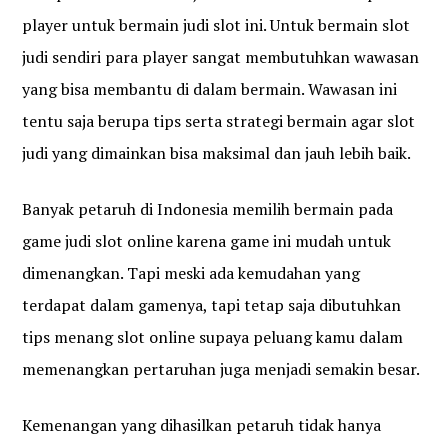
player untuk bermain judi slot ini. Untuk bermain slot
judi sendiri para player sangat membutuhkan wawasan
yang bisa membantu di dalam bermain.
Wawasan ini
tentu saja berupa tips serta strategi bermain agar slot
judi yang dimainkan bisa maksimal dan jauh lebih baik.
Banyak petaruh di Indonesia memilih bermain pada
game judi slot online karena game ini mudah untuk
dimenangkan. Tapi meski ada kemudahan yang
terdapat dalam gamenya, tapi tetap saja dibutuhkan
tips menang slot online supaya peluang kamu dalam
memenangkan pertaruhan juga menjadi semakin besar.
Kemenangan yang dihasilkan petaruh tidak hanya