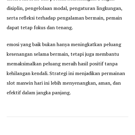
disiplin, pengelolaan modal, pengaturan lingkungan,
serta refleksi terhadap pengalaman bermain, pemain
dapat tetap fokus dan tenang.
emosi yang baik bukan hanya meningkatkan peluang
kesenangan selama bermain, tetapi juga membantu
memaksimalkan peluang meraih hasil positif tanpa
kehilangan kendali. Strategi ini menjadikan permainan
slot maxwin hari ini lebih menyenangkan, aman, dan
efektif dalam jangka panjang.