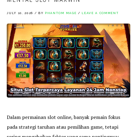
JULY 10, 2026
/
BY
PHANTOM MAGE
/
LEAVE A COMMENT
Dalam permainan slot online, banyak pemain fokus
pada strategi taruhan atau pemilihan game, tetapi
sering mengabaikan faktor yang sama pentingnya: