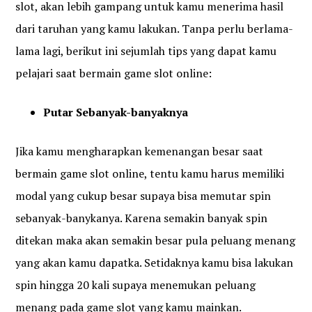
slot, akan lebih gampang untuk kamu menerima hasil
dari taruhan yang kamu lakukan. Tanpa perlu berlama-
lama lagi, berikut ini sejumlah tips yang dapat kamu
pelajari saat bermain game slot online:
Putar Sebanyak-banyaknya
Jika kamu mengharapkan kemenangan besar saat
bermain game slot online, tentu kamu harus memiliki
modal yang cukup besar supaya bisa memutar spin
sebanyak-banykanya.
Karena semakin banyak spin
ditekan maka akan semakin besar pula peluang menang
yang akan kamu dapatka. Setidaknya kamu bisa lakukan
spin hingga 20 kali supaya menemukan peluang
menang pada game slot yang kamu mainkan.