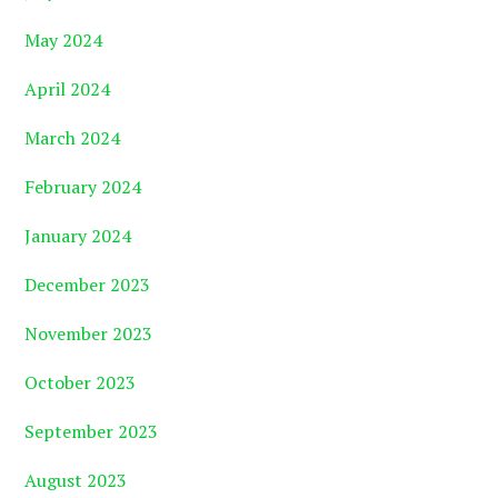
May 2024
April 2024
March 2024
February 2024
January 2024
December 2023
November 2023
October 2023
September 2023
August 2023