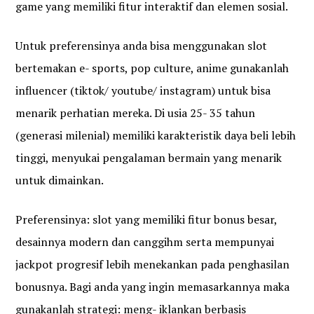
game yang memiliki fitur interaktif dan elemen sosial.
Untuk preferensinya anda bisa menggunakan slot
bertemakan e- sports, pop culture, anime gunakanlah
influencer (tiktok/ youtube/ instagram) untuk bisa
menarik perhatian mereka. Di usia 25- 35 tahun
(generasi milenial) memiliki karakteristik daya beli lebih
tinggi, menyukai pengalaman bermain yang menarik
untuk dimainkan.
Preferensinya: slot yang memiliki fitur bonus besar,
desainnya modern dan canggihm serta mempunyai
jackpot progresif lebih menekankan pada penghasilan
bonusnya. Bagi anda yang ingin memasarkannya maka
gunakanlah strategi: meng- iklankan berbasis