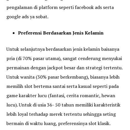
pengalaman di platform seperti facebook ads serta
google ads ya sobat.
Preferensi Berdasarkan Jenis Kelamin
Untuk selanjutnya berdasarkan jenis kelamin baisanya
pria (di 70% pasar utama), sangat cenderung menyukai
permainan dengan jackpot besar dan strategi tertentu.
Untuk wanita (30% pasar berkembang), biasanya lebih
memilih slot bertema santai serta kasual seperti pada
game karakter lucu (fantasi, cerita romantic, hewan
lucu). Untuk di usia 36- 50 tahun memiliki karakteristik
lebih loyal terhadap merek tertentu sehingga seting
bermain di waktu luang, preferensinya slot klasik.