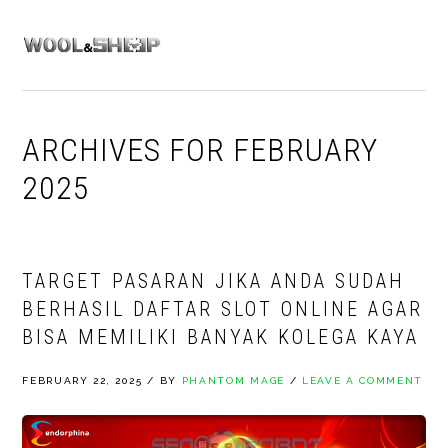
Skip
Skip
Skip
to
to
to
MENU
primary
main
primary
navigation
content
sidebar
ARCHIVES FOR FEBRUARY
2025
TARGET PASARAN JIKA ANDA SUDAH
BERHASIL DAFTAR SLOT ONLINE AGAR
BISA MEMILIKI BANYAK KOLEGA KAYA
FEBRUARY 22, 2025
/
BY
PHANTOM MAGE
/
LEAVE A COMMENT