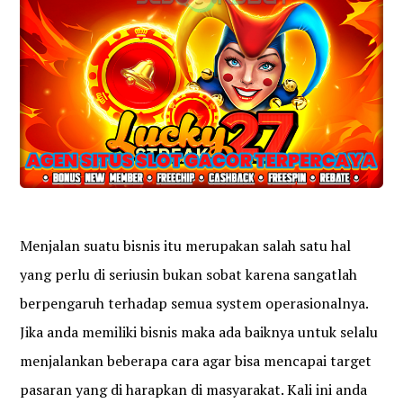
Menjalan suatu bisnis itu merupakan salah satu hal
yang perlu di seriusin bukan sobat karena sangatlah
berpengaruh terhadap semua system operasionalnya.
Jika anda memiliki bisnis maka ada baiknya untuk selalu
menjalankan beberapa cara agar bisa mencapai target
pasaran yang di harapkan di masyarakat. Kali ini anda