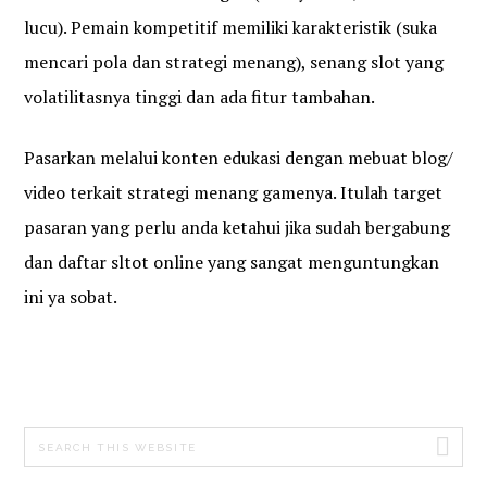
lucu). Pemain kompetitif memiliki karakteristik (suka
mencari pola dan strategi menang), senang slot yang
volatilitasnya tinggi dan ada fitur tambahan.
Pasarkan melalui konten edukasi dengan mebuat blog/
video terkait strategi menang gamenya. Itulah target
pasaran yang perlu anda ketahui jika sudah bergabung
dan daftar sltot online yang sangat menguntungkan
ini ya sobat.
PRIMARY
Search
SIDEBAR
this