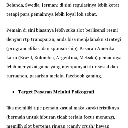
Belanda, Swedia, Jerman) di sini regulasinya lebih ketat
tetapi para pemainnya lebih loyal loh sobat.
Pemain di sini biasanya lebih suka slot berlisensi resmi
dengan rtp transparan, anda bisa menjalanakn strategi
(program afiliasi dan sponsorship). Pasaran Amerika
Latin (Brazil, Kolombia, Argentina, Meksiko) pemainnya
lebih menyukai game yang mempunyai fitur sosial dan
turnamen, pasarkan melalui facebook gaming.
Target Pasaran Melalui Psikografi
Jika memiliki tipe pemain kasual maka karakteristiknya
(bermain untuk hiburan tidak terlalu focus menang),
memilih slot bertema ringan (candy crush/ hewan