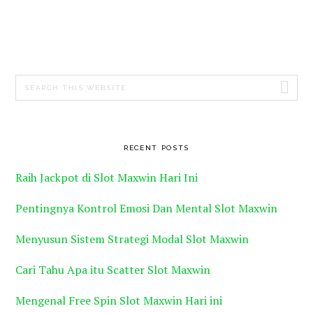
PRIMARY
Search
SIDEBAR
this
website
RECENT POSTS
Raih Jackpot di Slot Maxwin Hari Ini
Pentingnya Kontrol Emosi Dan Mental Slot Maxwin
Menyusun Sistem Strategi Modal Slot Maxwin
Cari Tahu Apa itu Scatter Slot Maxwin
Mengenal Free Spin Slot Maxwin Hari ini