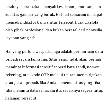
letaknya berantakan, banyak kesalahan penulisan, dan
kualitas gambar yang buruk. Hal-hal semacam ini dapat
menjadi indikator bahwa situs tersebut tidak dikelola
oleh pihak profesional dan bukan berasal dari penyedia
layanan yang sah.
Hal yang perlu diwaspadai juga adalah permintaan data
pribadi secara langsung. Situs resmi tidak akan pernah
meminta informasi sensitif seperti kata sandi, nomor
rekening, atau kode OTP melalui tautan mencurigakan
atau pesan pribadi. Jika Anda menemui situs yang tiba-
tiba meminta data semacam itu, sebaiknya segera tutup
halaman tersebut.