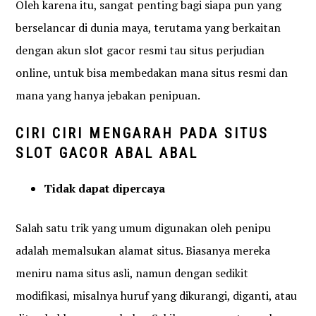
Oleh karena itu, sangat penting bagi siapa pun yang
berselancar di dunia maya, terutama yang berkaitan
dengan akun slot gacor resmi tau situs perjudian
online, untuk bisa membedakan mana situs resmi dan
mana yang hanya jebakan penipuan.
CIRI CIRI MENGARAH PADA SITUS
SLOT GACOR ABAL ABAL
Tidak dapat dipercaya
Salah satu trik yang umum digunakan oleh penipu
adalah memalsukan alamat situs. Biasanya mereka
meniru nama situs asli, namun dengan sedikit
modifikasi, misalnya huruf yang dikurangi, diganti, atau