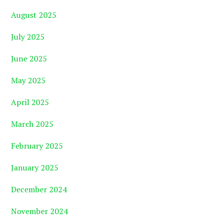
August 2025
July 2025
June 2025
May 2025
April 2025
March 2025
February 2025
January 2025
December 2024
November 2024