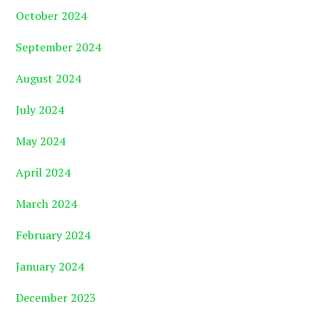
October 2024
September 2024
August 2024
July 2024
May 2024
April 2024
March 2024
February 2024
January 2024
December 2023