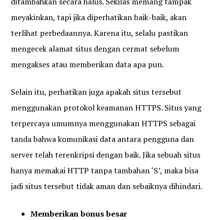
ditambahkan secara halus. Sekilas memang tampak
meyakinkan, tapi jika diperhatikan baik-baik, akan
terlihat perbedaannya. Karena itu, selalu pastikan
mengecek alamat situs dengan cermat sebelum
mengakses atau memberikan data apa pun.
Selain itu, perhatikan juga apakah situs tersebut
menggunakan protokol keamanan HTTPS. Situs yang
terpercaya umumnya menggunakan HTTPS sebagai
tanda bahwa komunikasi data antara pengguna dan
server telah terenkripsi dengan baik. Jika sebuah situs
hanya memakai HTTP tanpa tambahan ‘S’, maka bisa
jadi situs tersebut tidak aman dan sebaiknya dihindari.
Memberikan bonus besar