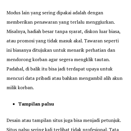
Modus lain yang sering dipakai adalah dengan
memberikan penawaran yang terlalu menggiurkan.
Misalnya, hadiah besar tanpa syarat, diskon luar biasa,
atau promosi yang tidak masuk akal. Tawaran seperti
ini biasanya ditujukan untuk menarik perhatian dan
mendorong korban agar segera mengklik tautan.
Padahal, di balik itu bisa jadi terdapat upaya untuk
mencuri data pribadi atau bahkan mengambil alih akun
milik korban.
Tampilan palsu
Desain atau tampilan situs juga bisa menjadi petunjuk.
Situs palsu sering kali terlihat tidak profesional. Tata