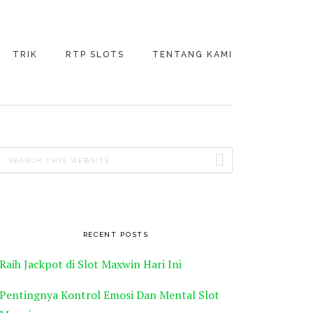
TRIK
RTP SLOTS
TENTANG KAMI
PRIMARY
Search
SIDEBAR
this
website
RECENT POSTS
Raih Jackpot di Slot Maxwin Hari Ini
Pentingnya Kontrol Emosi Dan Mental Slot