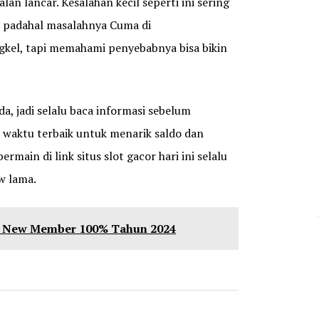
an lancar. Kesalahan kecil seperti ini sering
t padahal masalahnya Cuma di
kel, tapi memahami penyebabnya bisa bikin
da, jadi selalu baca informasi sebelum
 waktu terbaik untuk menarik saldo dan
ain di link situs slot gacor hari ini selalu
w lama.
nus New Member 100% Tahun 2024