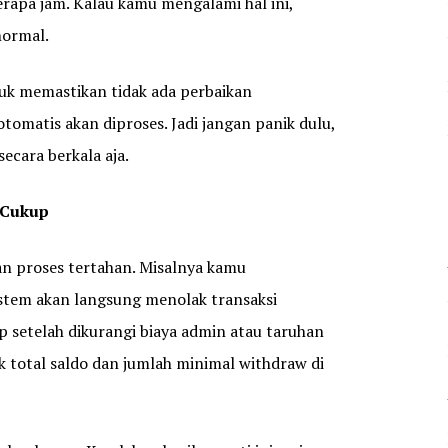
erapa jam.
Kalau kamu mengalami hal ini,
normal.
tuk memastikan tidak ada perbaikan
otomatis akan diproses. Jadi jangan panik dulu,
ecara berkala aja.
k Cukup
n proses tertahan. Misalnya kamu
istem akan langsung menolak transaksi
p setelah dikurangi biaya admin atau taruhan
k total saldo dan jumlah minimal withdraw di