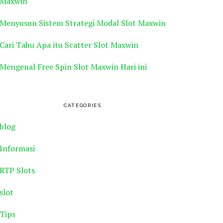
Maxwin
Menyusun Sistem Strategi Modal Slot Maxwin
Cari Tahu Apa itu Scatter Slot Maxwin
Mengenal Free Spin Slot Maxwin Hari ini
CATEGORIES
blog
Informasi
RTP Slots
slot
Tips