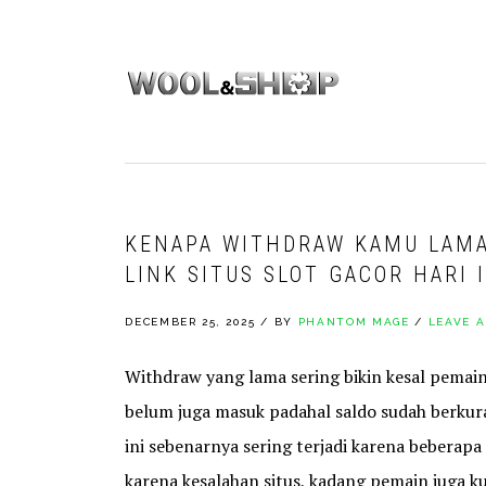
Skip
Skip
Skip
to
to
to
primary
main
primary
navigation
content
sidebar
KENAPA WITHDRAW KAMU LAMA
LINK SITUS SLOT GACOR HARI 
DECEMBER 25, 2025
/
BY
PHANTOM MAGE
/
LEAVE 
Withdraw yang lama sering bikin kesal pemain
belum juga masuk padahal saldo sudah berkurang.
ini sebenarnya sering terjadi karena bebera
karena kesalahan situs, kadang pemain juga ku