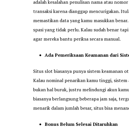
adalah kesalahan penulisan nama atau nomor 
transaksi karena dianggap mencurigakan.
Itu
memastikan data yang kamu masukkan benar. P
spasi yang tidak perlu. Kalau sudah benar tap
agar mereka bantu periksa secara manual.
Ada Pemeriksaan Keamanan dari Sis
Situs slot biasanya punya sistem keamanan ot
Kalau nominal penarikan kamu tinggi, sistem 
bukan hal buruk, justru melindungi akun kamu
biasanya berlangsung beberapa jam saja, terg
menarik dalam jumlah besar, situs bisa mena
Bonus Belum Selesai Ditaruhkan