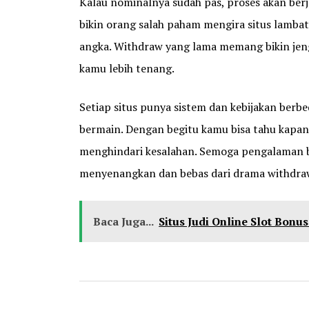
Kalau nominalnya sudah pas, proses akan berjal
bikin orang salah paham mengira situs lamba
angka.
Withdraw yang lama memang bikin jeng
kamu lebih tenang.
Setiap situs punya sistem dan kebijakan berbe
bermain.
Dengan begitu kamu bisa tahu kapan
menghindari kesalahan. Semoga pengalaman berm
menyenangkan dan bebas dari drama withdra
Baca Juga...
Situs Judi Online Slot Bo