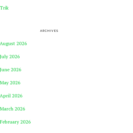
Trik
ARCHIVES
August 2026
July 2026
June 2026
May 2026
April 2026
March 2026
February 2026