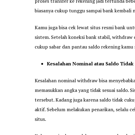
proses transfer ke rekening jadi tertunda beb
biasanya cukup tunggu sampai bank kembali 
Kamu juga bisa cek lewat situs resmi bank un
sistem.
Setelah koneksi bank stabil, withdraw 
cukup sabar dan pantau saldo rekening kamu s
Kesalahan Nominal atau Saldo Tida
Kesalahan nominal withdraw bisa menyebabka
memasukkan angka yang tidak sesuai saldo. S
tersebut.
Kadang juga karena saldo tidak cuku
aktif. Sebelum melakukan penarikan, selalu ce
situs.